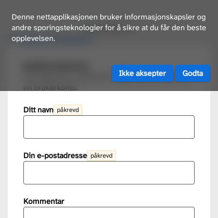
Denne nettapplikasjonen bruker informasjonskapsler og
andre sporingsteknologier for å sikre at du får den beste
opplevelsen.
Tilbake til innlogging
Bestill brukerkonto
Vennligst fyll ut skjemaet nedenfor for å bestille
en brukerkonto.
Ditt navn
påkrevd
Din e-postadresse
påkrevd
Kommentar